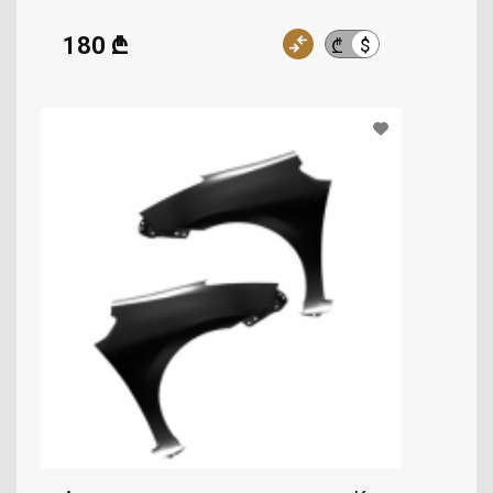
180 ₾
$
₾