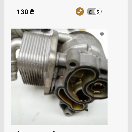
130 ₾
$
₾