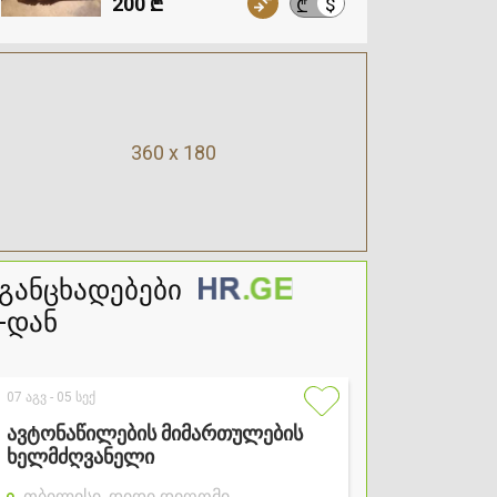
200 ₾
$
₾
360 x 180