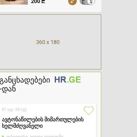
200 ₾
$
₾
360 x 180