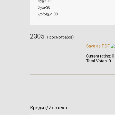
ხუფი-40
შუშა-30
კორპუსი-30
2305
Просмотра(ов)
Save as PDF
Current rating:
0
Total Votes:
0
Кредит/Ипотека