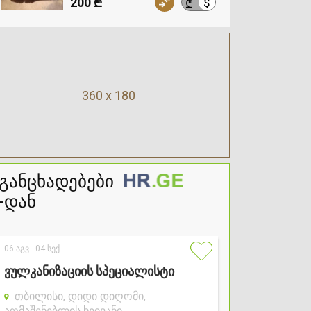
200 ₾
$
₾
360 x 180