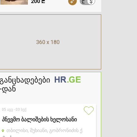
200 ₾
$
₾
360 x 180