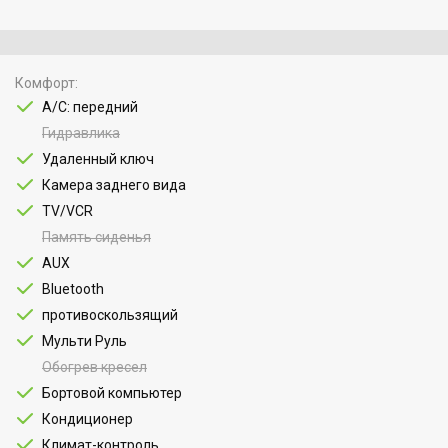
Комфорт
A/C: передний
Гидравлика
Удаленный ключ
Камера заднего вида
TV/VCR
Память сиденья
AUX
Bluetooth
противоскользящий
Мульти Руль
Обогрев кресел
Бортовой компьютер
Кондиционер
Климат-контроль