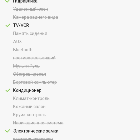
Гидравлика
Удаленный ключ
Камера заднего вида
TV/VCR
Память сиденья
AUX
Bluetooth
противоскользящий
Мульти Руль
Обогрев кресел
Бортовой компьютер
Кондиционер
Климат-контроль
Кожаный салон
Круиз-контроль
Навигационная система
Электрические замки
контроль парковки