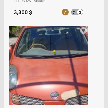
111476 км
Тбилиси
3,300 $
$
₾