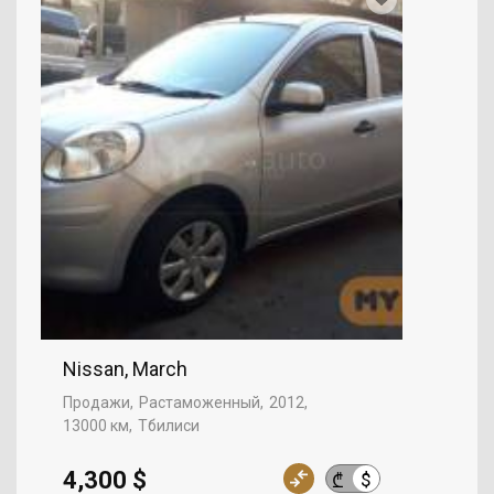
Nissan, March
Продажи
Растаможенный
2012
13000 км
Тбилиси
4,300 $
$
₾