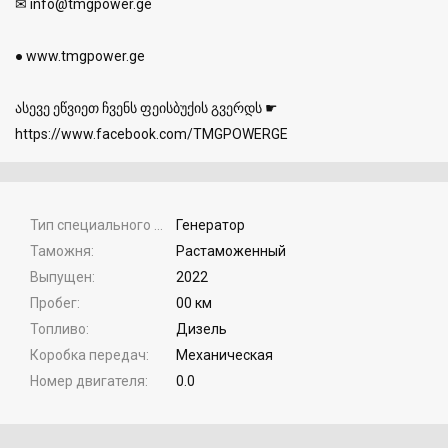
✉ info@tmgpower.ge
● www.tmgpower.ge
ასევე ეწვიეთ ჩვენს ფეისბუქის გვერდს ☛
https://www.facebook.com/TMGPOWERGE
Тип специального оборудования
Генератор
Таможня
Растаможенный
Выпущен
2022
Пробег
00 км
Топливо
Дизель
Коробка передач
Механическая
Номер двигателя
0.0