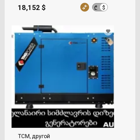
18,152 $
$
₾
TCM, другой