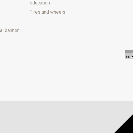
education
Tires and wheels
al banner