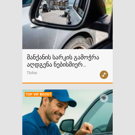
მანქანის სარკის გამოჭრა
აღდგენა ნებისმიერ
ავტომობილზე
Tbilisi
TOP VIP BOOST