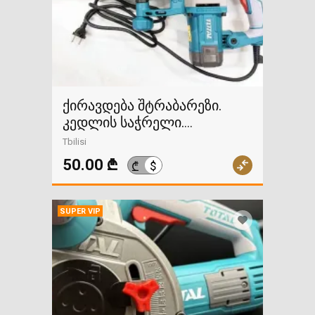
ქირავდება შტრაბარეზი.
კედლის საჭრელი.
რეგულირებადი სიმაღლით.
Tbilisi
50.00 ₾
$
₾
SUPER VIP