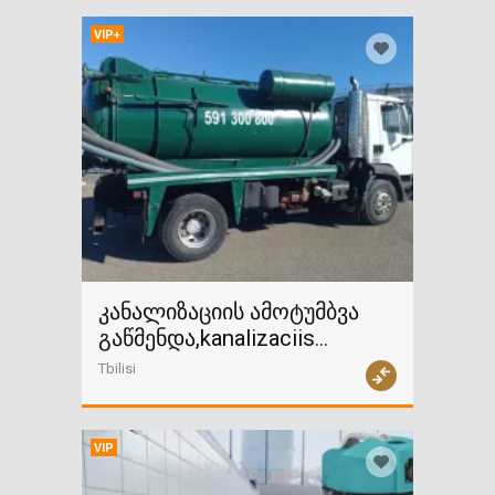
VIP+
კანალიზაციის ამოტუმბვა
გაწმენდა,kanalizaciis
amotumbva
Tbilisi
VIP