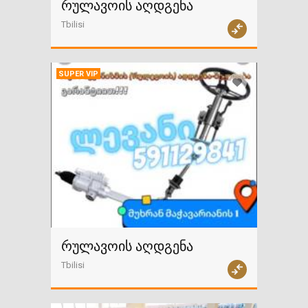
რულავოის აღდგენა
Tbilisi
SUPER VIP
რულავოის აღდგენა
Tbilisi