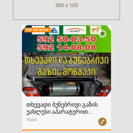
360 x 100
TOP VIP BOOST
თხევადი ბუნებრივი გაზის
უახლესი აპარატურით
მონტაჟი
Tbilisi