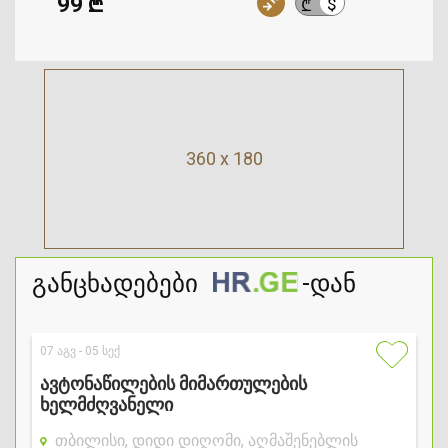
99 ₾
$
₾
360 x 180