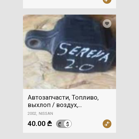
коробки передач
Автозапчасти, Топливо,
выхлоп / воздух,
зажигание, Бабина, NISSAN
2002
NISSAN
40.00 ₾
$
₾