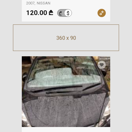
зажигание, Динамо,
2007
NISSAN
NISSAN
120.00 ₾
$
₾
360 x 90