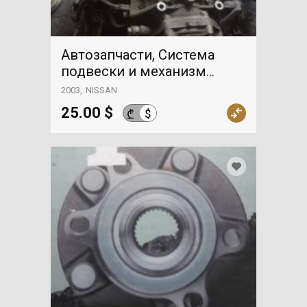
Автозапчасти, Система
подвески и механизм
управления, Траверса
2003
NISSAN
коробки передач, NISSAN
25.00 $
$
₾