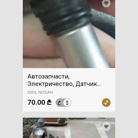
Автозапчасти,
Электричество, Датчик
счетчика, NISSAN
2005
NISSAN
70.00 ₾
$
₾