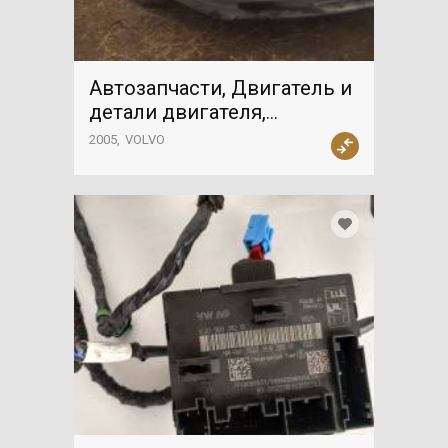
Автозапчасти, Двигатель и
детали двигателя,
двигатель, VOLVO
2005
VOLVO