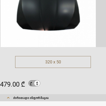
320 x 50
479.00 ₾
$
₾
ᲫᲘᲠᲘᲗᲐᲓᲘ ᲘᲜᲤᲝᲠᲛᲐᲪᲘᲐ