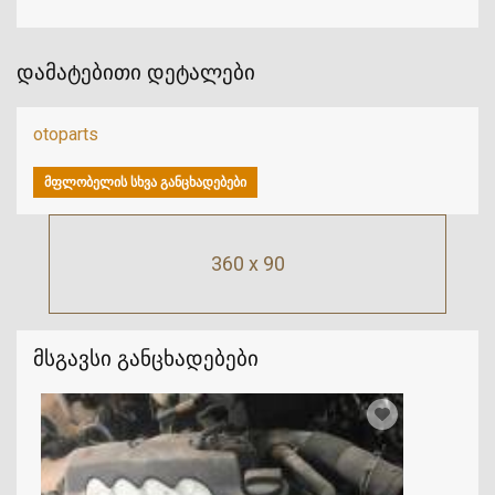
დამატებითი დეტალები
otoparts
ᲛᲤᲚᲝᲑᲔᲚᲘᲡ ᲡᲮᲕᲐ ᲒᲐᲜᲪᲮᲐᲓᲔᲑᲔᲑᲘ
360 x 90
მსგავსი განცხადებები