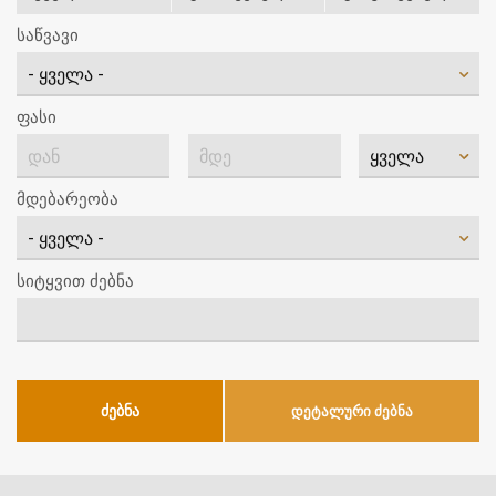
საწვავი
ფასი
მდებარეობა
სიტყვით ძებნა
დეტალური ძებნა