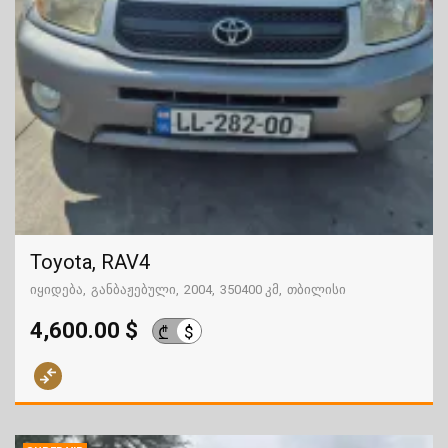
Toyota, RAV4
იყიდება
განბაჟებული
2004
350400 კმ
თბილისი
4,600.00 $
$
₾