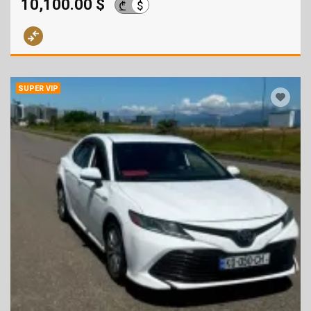
10,100.00 $
$
₾
SUPER VIP