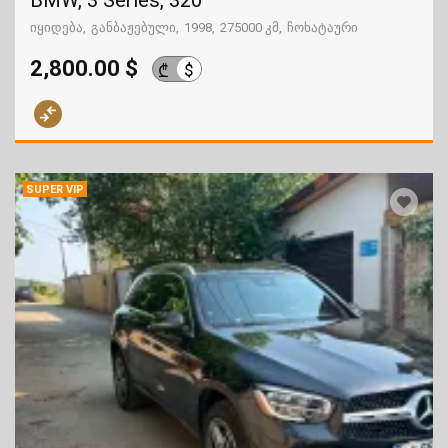
BMW, 3 Series, 320
იყიდება
განბაჟებული
1998
275000 კმ
ჩოხატაური
2,800.00 $
$
₾
SUPER VIP