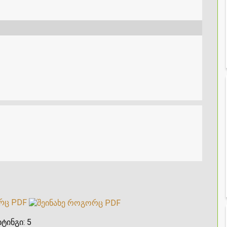
რც PDF
ტინგი:
5