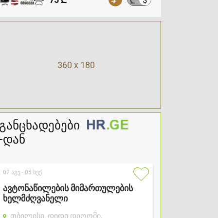
₾
360 x 180