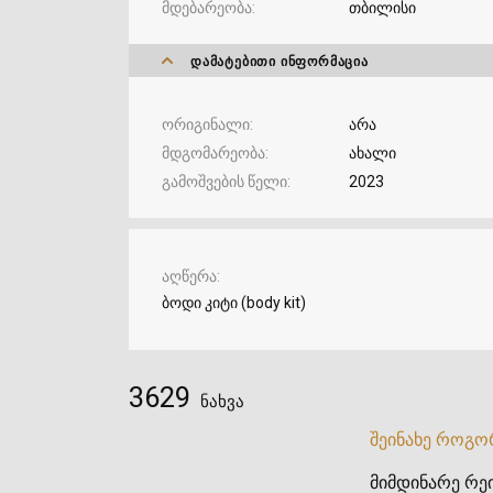
მდებარეობა
თბილისი
ᲓᲐᲛᲐᲢᲔᲑᲘᲗᲘ ᲘᲜᲤᲝᲠᲛᲐᲪᲘᲐ
ორიგინალი
არა
მდგომარეობა
ახალი
გამოშვების წელი
2023
აღწერა
ბოდი კიტი (body kit)
3629
ნახვა
შეინახე როგო
მიმდინარე რეი