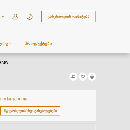
ᲒᲐᲜᲪᲮᲐᲓᲔᲑᲘᲡ ᲓᲐᲛᲐᲢᲔᲑᲐ
ᲚᲝᲒᲘ
ᲞᲠᲝᲓᲣᲥᲢᲔᲑᲘ
, BMW
nodargabunia
ᲛᲤᲚᲝᲑᲔᲚᲘᲡ ᲡᲮᲕᲐ ᲒᲐᲜᲪᲮᲐᲓᲔᲑᲔᲑᲘ