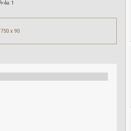
რ-ბა:
1
750 x 90