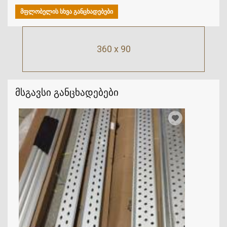
ᲛᲤᲚᲝᲑᲔᲚᲘᲡ ᲡᲮᲕᲐ ᲒᲐᲜᲪᲮᲐᲓᲔᲑᲔᲑᲘ
360 x 90
მსგავსი განცხადებები