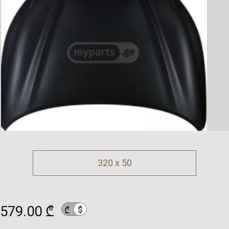
320 x 50
579.00 ₾
$
₾