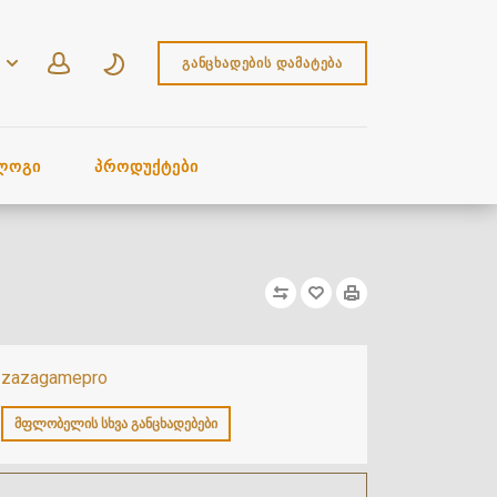
ᲒᲐᲜᲪᲮᲐᲓᲔᲑᲘᲡ ᲓᲐᲛᲐᲢᲔᲑᲐ
ᲚᲝᲒᲘ
ᲞᲠᲝᲓᲣᲥᲢᲔᲑᲘ
zazagamepro
ᲛᲤᲚᲝᲑᲔᲚᲘᲡ ᲡᲮᲕᲐ ᲒᲐᲜᲪᲮᲐᲓᲔᲑᲔᲑᲘ