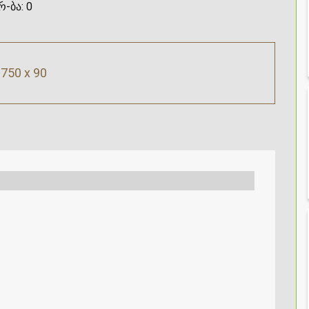
რ-ბა:
0
750 x 90