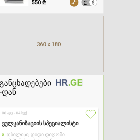
550 ₾
$
₾
360 x 180