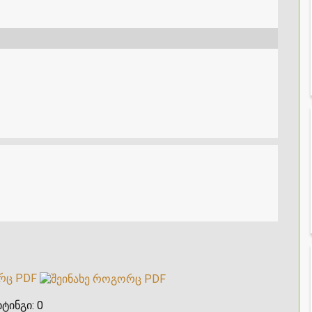
რც PDF
ტინგი:
0