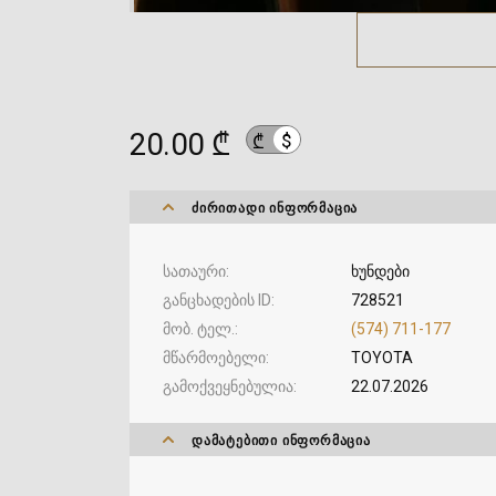
20.00 ₾
$
₾
ᲫᲘᲠᲘᲗᲐᲓᲘ ᲘᲜᲤᲝᲠᲛᲐᲪᲘᲐ
სათაური
ხუნდები
განცხადების ID
728521
მობ. ტელ.
(574) 711-177
მწარმოებელი
TOYOTA
გამოქვეყნებულია
22.07.2026
ᲓᲐᲛᲐᲢᲔᲑᲘᲗᲘ ᲘᲜᲤᲝᲠᲛᲐᲪᲘᲐ