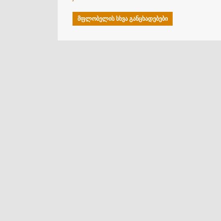
ᲛᲤᲚᲝᲑᲔᲚᲘᲡ ᲡᲮᲕᲐ ᲒᲐᲜᲪᲮᲐᲓᲔᲑᲔᲑᲘ