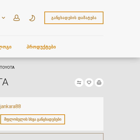
ᲒᲐᲜᲪᲮᲐᲓᲔᲑᲘᲡ ᲓᲐᲛᲐᲢᲔᲑᲐ
ᲚᲝᲒᲘ
ᲞᲠᲝᲓᲣᲥᲢᲔᲑᲘ
, TOYOTA
OTA
jankara88
ᲛᲤᲚᲝᲑᲔᲚᲘᲡ ᲡᲮᲕᲐ ᲒᲐᲜᲪᲮᲐᲓᲔᲑᲔᲑᲘ