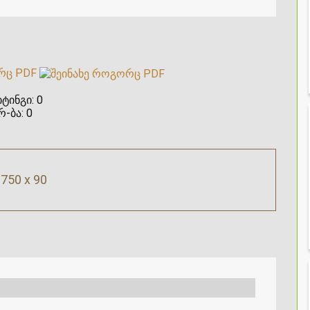
რც PDF
ტინგი:
0
რ-ბა:
0
750 x 90