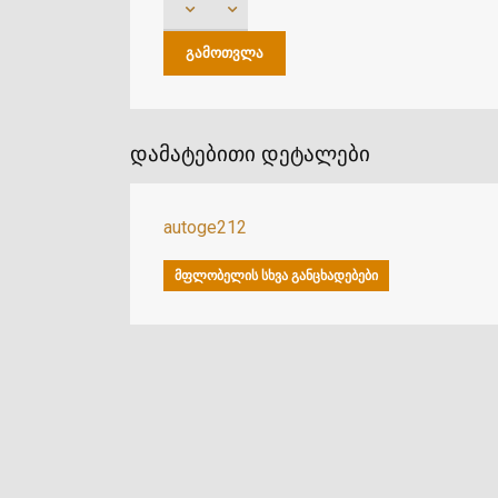
დამატებითი დეტალები
autoge212
ᲛᲤᲚᲝᲑᲔᲚᲘᲡ ᲡᲮᲕᲐ ᲒᲐᲜᲪᲮᲐᲓᲔᲑᲔᲑᲘ