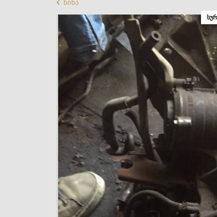
წინა
ᲡᲣᲠ