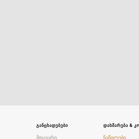
ᲒᲐᲜᲪᲮᲐᲓᲔᲑᲔᲑᲘ
ᲓᲐᲮᲛᲐᲠᲔᲑᲐ & Კ
მთავარი
ნაწილები