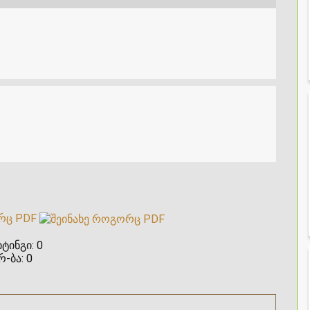
რც PDF
ტინგი:
0
რ-ბა:
0