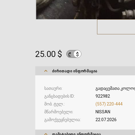
25.00 $
$
₾
ᲫᲘᲠᲘᲗᲐᲓᲘ ᲘᲜᲤᲝᲠᲛᲐᲪᲘᲐ
სათაური
გადაცემათა კოლო
განცხადების ID
922982
მობ. ტელ.
(557) 220-444
მწარმოებელი
NISSAN
გამოქვეყნებულია
22.07.2026
ᲓᲐᲛᲐᲢᲔᲑᲘᲗᲘ ᲘᲜᲤᲝᲠᲛᲐᲪᲘᲐ