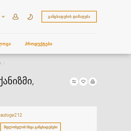
ᲒᲐᲜᲪᲮᲐᲓᲔᲑᲘᲡ ᲓᲐᲛᲐᲢᲔᲑᲐ
ᲚᲝᲒᲘ
ᲞᲠᲝᲓᲣᲥᲢᲔᲑᲘ
ი
ანიზმი,
autoge212
ᲛᲤᲚᲝᲑᲔᲚᲘᲡ ᲡᲮᲕᲐ ᲒᲐᲜᲪᲮᲐᲓᲔᲑᲔᲑᲘ