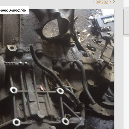
შემდეგი
ᲐᲗᲘᲡ ᲒᲐᲓᲘᲓᲔᲑᲐ