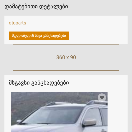
დამატებითი დეტალები
otoparts
ᲛᲤᲚᲝᲑᲔᲚᲘᲡ ᲡᲮᲕᲐ ᲒᲐᲜᲪᲮᲐᲓᲔᲑᲔᲑᲘ
360 x 90
მსგავსი განცხადებები