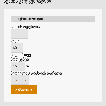
სესხის კალკულატორი
ᲡᲔᲡᲮᲘᲡ ᲞᲘᲠᲝᲑᲔᲑᲘ
სესხის ოდენობა
ვადა
წელი
/
თვე
პროცენტი
%
პირველი გადახდის თარიღი