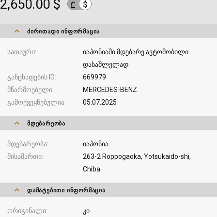
2,650.00 $
$
₾
ᲫᲘᲠᲘᲗᲐᲓᲘ ᲘᲜᲤᲝᲠᲛᲐᲪᲘᲐ
სათაური
იაპონიაში მდებარე ავტომობილი
დასაშლელად
განცხადების ID
669979
მწარმოებელი
MERCEDES-BENZ
გამოქვეყნებულია
05.07.2025
ᲛᲓᲔᲑᲐᲠᲔᲝᲑᲐ
მდებარეობა
იაპონია
მისამართი
263-2 Roppogaoka, Yotsukaido-shi,
Chiba
ᲓᲐᲛᲐᲢᲔᲑᲘᲗᲘ ᲘᲜᲤᲝᲠᲛᲐᲪᲘᲐ
ორიგინალი
კი