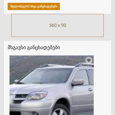
ᲛᲤᲚᲝᲑᲔᲚᲘᲡ ᲡᲮᲕᲐ ᲒᲐᲜᲪᲮᲐᲓᲔᲑᲔᲑᲘ
360 x 90
მსგავსი განცხადებები