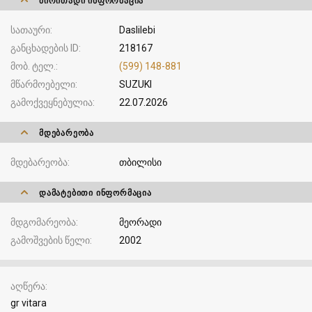
ᲫᲘᲠᲘᲗᲐᲓᲘ ᲘᲜᲤᲝᲠᲛᲐᲪᲘᲐ
სათაური
Daslilebi
განცხადების ID
218167
მობ. ტელ.
(599) 148-881
მწარმოებელი
SUZUKI
გამოქვეყნებულია
22.07.2026
ᲛᲓᲔᲑᲐᲠᲔᲝᲑᲐ
მდებარეობა
თბილისი
ᲓᲐᲛᲐᲢᲔᲑᲘᲗᲘ ᲘᲜᲤᲝᲠᲛᲐᲪᲘᲐ
მდგომარეობა
მეორადი
გამოშვების წელი
2002
აღწერა
gr vitara