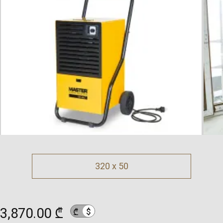
320 x 50
3,870.00 ₾
$
₾