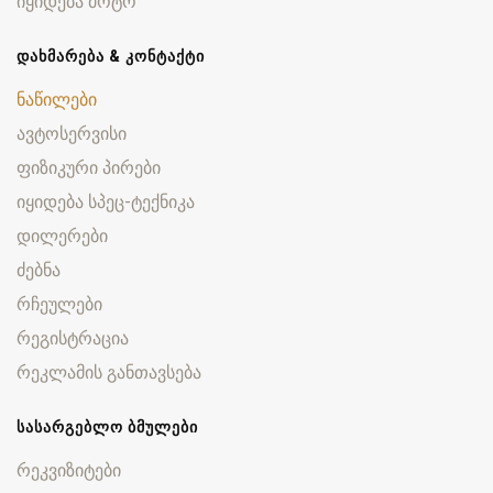
იყიდება მოტო
ᲓᲐᲮᲛᲐᲠᲔᲑᲐ & ᲙᲝᲜᲢᲐᲥᲢᲘ
ნაწილები
ავტოსერვისი
ფიზიკური პირები
იყიდება სპეც-ტექნიკა
დილერები
ძებნა
რჩეულები
რეგისტრაცია
რეკლამის განთავსება
ᲡᲐᲡᲐᲠᲒᲔᲑᲚᲝ ᲑᲛᲣᲚᲔᲑᲘ
რეკვიზიტები