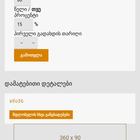
წელი
/
თვე
პროცენტი
%
პირველი გადახდის თარიღი
დამატებითი დეტალები
info36
ᲛᲤᲚᲝᲑᲔᲚᲘᲡ ᲡᲮᲕᲐ ᲒᲐᲜᲪᲮᲐᲓᲔᲑᲔᲑᲘ
360 x 90