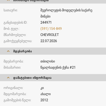
ᲫᲘᲠᲘᲗᲐᲓᲘ ᲘᲜᲤᲝᲠᲛᲐᲪᲘᲐ
სათაური
შევროლეტის მოდელების საქარე
მინები
განცხადების ID
244971
მობ. ტელ.
(591) 154-849
მწარმოებელი
CHEVROLET
გამოქვეყნებულია
22.07.2026
ᲛᲓᲔᲑᲐᲠᲔᲝᲑᲐ
მდებარეობა
თბილისი
მისამართი
წყალსადენის ქუჩა #21
ᲓᲐᲛᲐᲢᲔᲑᲘᲗᲘ ᲘᲜᲤᲝᲠᲛᲐᲪᲘᲐ
ორიგინალი
კი
მდგომარეობა
ახალი
გამოშვების წელი
2012