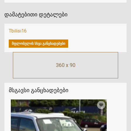
დამატებითი დეტალები
Tbilisi16
ᲛᲤᲚᲝᲑᲔᲚᲘᲡ ᲡᲮᲕᲐ ᲒᲐᲜᲪᲮᲐᲓᲔᲑᲔᲑᲘ
360 x 90
მსგავსი განცხადებები