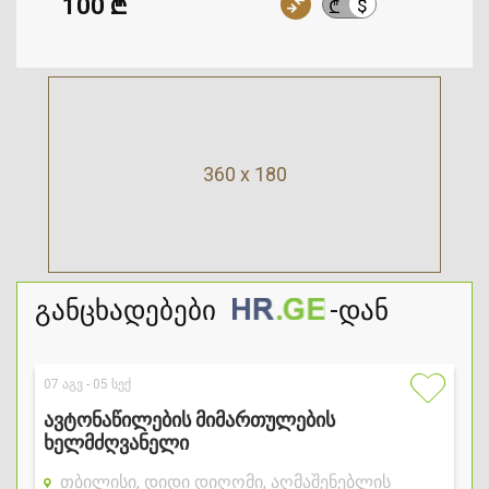
100 ₾
$
₾
360 x 180