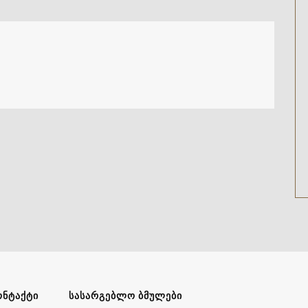
ᲝᲜᲢᲐᲥᲢᲘ
ᲡᲐᲡᲐᲠᲒᲔᲑᲚᲝ ᲑᲛᲣᲚᲔᲑᲘ