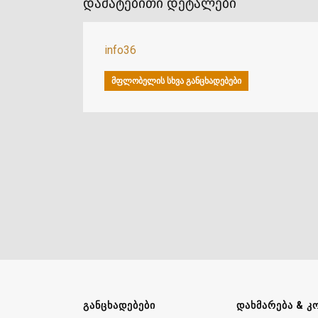
დამატებითი დეტალები
info36
ᲛᲤᲚᲝᲑᲔᲚᲘᲡ ᲡᲮᲕᲐ ᲒᲐᲜᲪᲮᲐᲓᲔᲑᲔᲑᲘ
ᲒᲐᲜᲪᲮᲐᲓᲔᲑᲔᲑᲘ
ᲓᲐᲮᲛᲐᲠᲔᲑᲐ & Კ