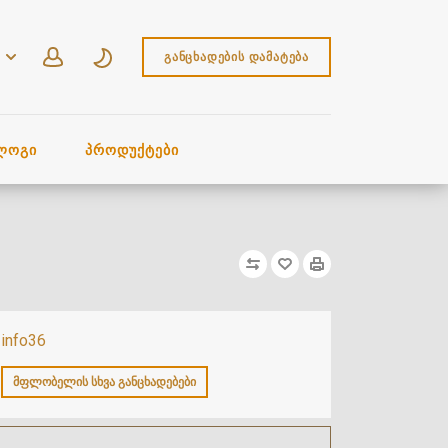
ᲒᲐᲜᲪᲮᲐᲓᲔᲑᲘᲡ ᲓᲐᲛᲐᲢᲔᲑᲐ
ᲚᲝᲒᲘ
ᲞᲠᲝᲓᲣᲥᲢᲔᲑᲘ
info36
ᲛᲤᲚᲝᲑᲔᲚᲘᲡ ᲡᲮᲕᲐ ᲒᲐᲜᲪᲮᲐᲓᲔᲑᲔᲑᲘ