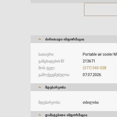
ᲫᲘᲠᲘᲗᲐᲓᲘ ᲘᲜᲤᲝᲠᲛᲐᲪᲘᲐ
სათაური
Portable air cooler
განცხადების ID
213671
მობ. ტელ.
(577) 040-028
გამოქვეყნებულია
07.07.2026
ᲛᲓᲔᲑᲐᲠᲔᲝᲑᲐ
მდებარეობა
თბილისი
ᲓᲐᲛᲐᲢᲔᲑᲘᲗᲘ ᲘᲜᲤᲝᲠᲛᲐᲪᲘᲐ