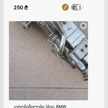
250 ₾
$
₾
ავტონაწილები, სხვა, BMW