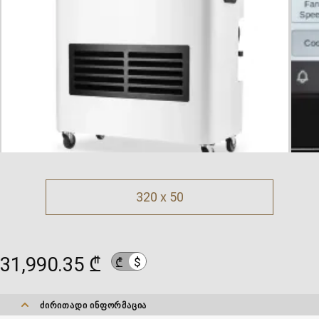
320 x 50
31,990.35 ₾
$
₾
ᲫᲘᲠᲘᲗᲐᲓᲘ ᲘᲜᲤᲝᲠᲛᲐᲪᲘᲐ