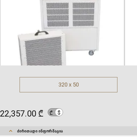
320 x 50
22,357.00 ₾
$
₾
ᲫᲘᲠᲘᲗᲐᲓᲘ ᲘᲜᲤᲝᲠᲛᲐᲪᲘᲐ