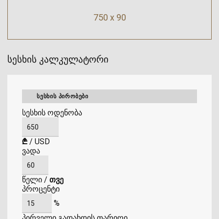
750 x 90
სესხის კალკულატორი
ᲡᲔᲡᲮᲘᲡ ᲞᲘᲠᲝᲑᲔᲑᲘ
სესხის ოდენობა
₾
/
USD
ვადა
წელი
/
თვე
პროცენტი
%
პირველი გადახდის თარიღი