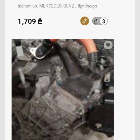
თბილისი
MERCEDES-BENZ
მეორადი
1,709 ₾
$
₾