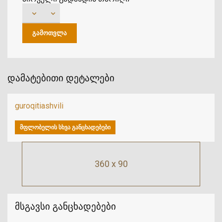
დამატებითი დეტალები
guroqitiashvili
ᲛᲤᲚᲝᲑᲔᲚᲘᲡ ᲡᲮᲕᲐ ᲒᲐᲜᲪᲮᲐᲓᲔᲑᲔᲑᲘ
360 x 90
მსგავსი განცხადებები