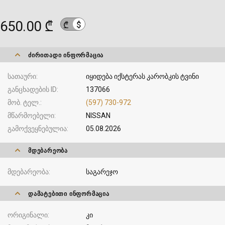
650.00 ₾
$
₾
ᲫᲘᲠᲘᲗᲐᲓᲘ ᲘᲜᲤᲝᲠᲛᲐᲪᲘᲐ
სათაური
იყიდება იქსტერას კარობკის ტვინი
განცხადების ID
137066
მობ. ტელ.
(597) 730-972
მწარმოებელი
NISSAN
გამოქვეყნებულია
05.08.2026
ᲛᲓᲔᲑᲐᲠᲔᲝᲑᲐ
მდებარეობა
საგარეჯო
ᲓᲐᲛᲐᲢᲔᲑᲘᲗᲘ ᲘᲜᲤᲝᲠᲛᲐᲪᲘᲐ
ორიგინალი
კი