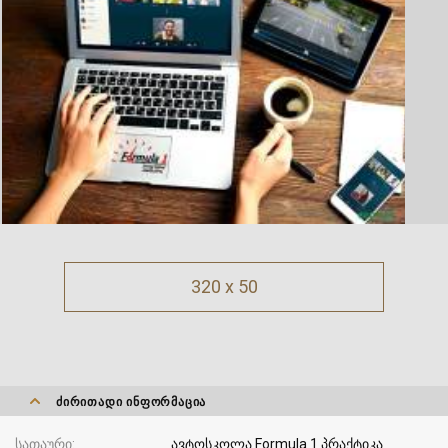
320 x 50
ᲫᲘᲠᲘᲗᲐᲓᲘ ᲘᲜᲤᲝᲠᲛᲐᲪᲘᲐ
სათაური
ავტოსკოლა Formula 1 პრაქტიკა