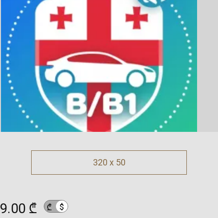
320 x 50
9.00 ₾
$
₾