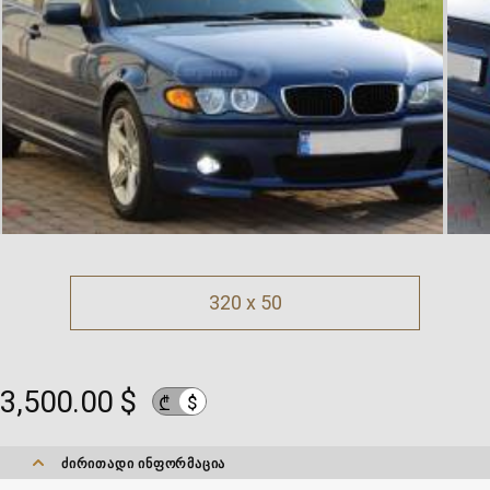
320 x 50
3,500.00 $
$
₾
ᲫᲘᲠᲘᲗᲐᲓᲘ ᲘᲜᲤᲝᲠᲛᲐᲪᲘᲐ