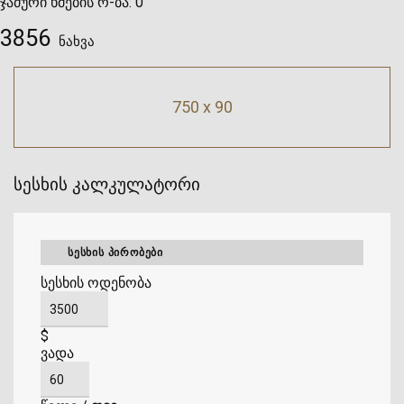
ჯამური ხმების რ-ბა:
0
3856
ნახვა
750 x 90
სესხის კალკულატორი
ᲡᲔᲡᲮᲘᲡ ᲞᲘᲠᲝᲑᲔᲑᲘ
სესხის ოდენობა
$
ვადა