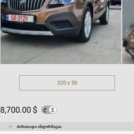
320 x 50
8,700.00 $
$
₾
ᲫᲘᲠᲘᲗᲐᲓᲘ ᲘᲜᲤᲝᲠᲛᲐᲪᲘᲐ