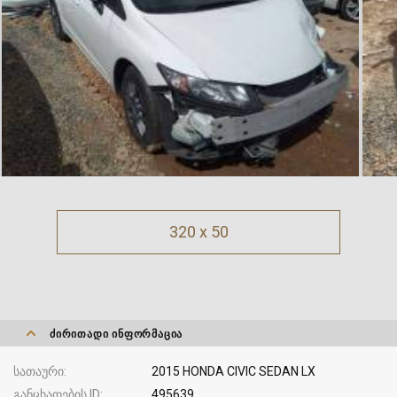
320 x 50
ᲫᲘᲠᲘᲗᲐᲓᲘ ᲘᲜᲤᲝᲠᲛᲐᲪᲘᲐ
სათაური
2015 HONDA CIVIC SEDAN LX
განცხადების ID
495639