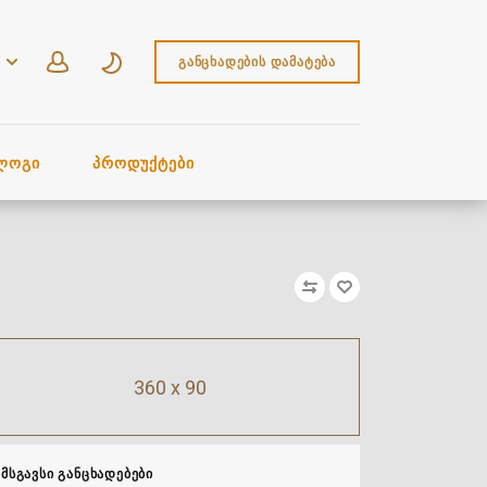
ᲒᲐᲜᲪᲮᲐᲓᲔᲑᲘᲡ ᲓᲐᲛᲐᲢᲔᲑᲐ
ᲚᲝᲒᲘ
ᲞᲠᲝᲓᲣᲥᲢᲔᲑᲘ
360 x 90
ᲛᲡᲒᲐᲕᲡᲘ ᲒᲐᲜᲪᲮᲐᲓᲔᲑᲔᲑᲘ