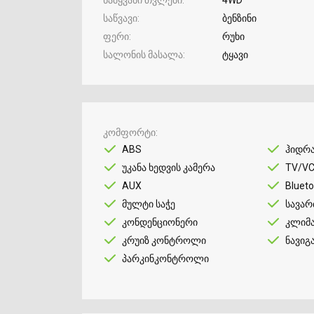
საწვავი
ბენზინი
ფერი
რუხი
სალონის მასალა
ტყავი
კომფორტი
ABS
ჰიდრ
უკანა ხედვის კამერა
TV/V
AUX
Bluet
მულტი საჭე
სავარ
კონდენციონერი
კლიმ
კრუიზ კონტროლი
ნავიგ
პარკინკონტროლი