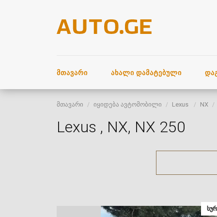
ᲛᲗᲐᲕᲐᲠᲘ
ᲐᲮᲐᲚᲘ ᲓᲐᲛᲐᲢᲔᲑᲣᲚᲘ
ᲓᲐ
მთავარი
იყიდება ავტომობილი
Lexus
NX
Lexus , NX, NX 250
ᲡᲣᲠ