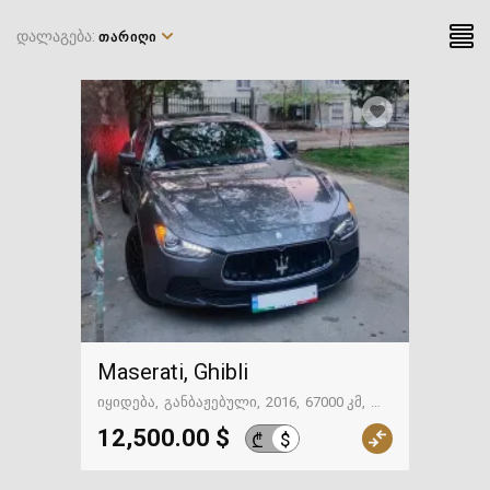
Levante
(3)
დალაგება:
ᲗᲐᲠᲘᲦᲘ
MC12
(0)
Merak
(0)
Quattroporte
(1)
Shamal
(0)
Spyder
(0)
სხვა
(0)
Maserati, Ghibli
იყიდება
განბაჟებული
2016
67000 კმ
თბილისი
12,500.00 $
$
₾