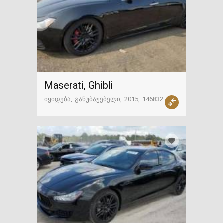
Maserati, Ghibli
იყიდება
განუბაჟებელი
2015
146832 კმ
ამერიკა