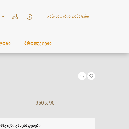
ᲒᲐᲜᲪᲮᲐᲓᲔᲑᲘᲡ ᲓᲐᲛᲐᲢᲔᲑᲐ
ᲚᲝᲒᲘ
ᲞᲠᲝᲓᲣᲥᲢᲔᲑᲘ
360 x 90
ᲛᲡᲒᲐᲕᲡᲘ ᲒᲐᲜᲪᲮᲐᲓᲔᲑᲔᲑᲘ