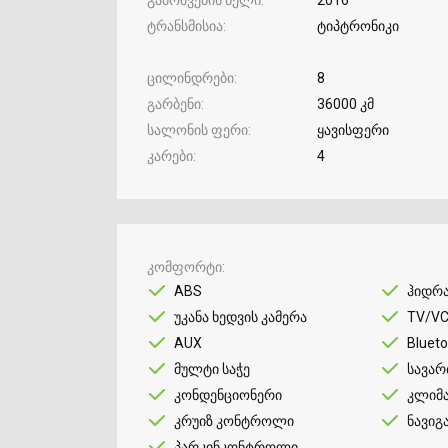
ტრანსმისია
ტიპტრონიკი
ცილინდრები
8
გარბენი
36000 კმ
სალონის ფერი
ყავისფერი
კარები
4
კომფორტი
ABS
ჰიდრ
უკანა ხედვის კამერა
TV/V
AUX
Bluet
მულტი საჭე
სავარ
კონდენციონერი
კლიმ
კრუიზ კონტროლი
ნავიგ
პარკინკონტროლი