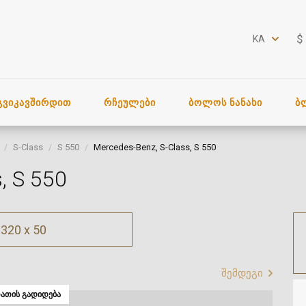
$
KA
ᲒᲕᲘᲙᲐᲕᲨᲘᲠᲓᲘᲗ
ᲠᲩᲔᲣᲚᲔᲑᲘ
ᲑᲝᲚᲝᲡ ᲜᲐᲜᲐᲮᲘ
Ბ
S-Class
S 550
Mercedes-Benz, S-Class, S 550
, S 550
320 x 50
შემდეგი
ᲐᲗᲘᲡ ᲒᲐᲓᲘᲓᲔᲑᲐ