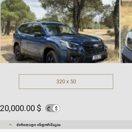
320 x 50
20,000.00 $
$
₾
ᲫᲘᲠᲘᲗᲐᲓᲘ ᲘᲜᲤᲝᲠᲛᲐᲪᲘᲐ