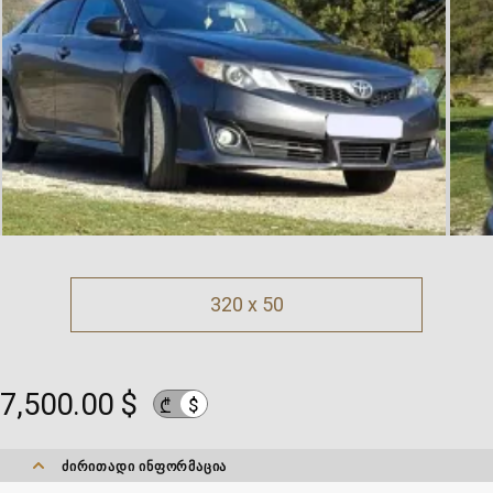
320 x 50
7,500.00 $
$
₾
ᲫᲘᲠᲘᲗᲐᲓᲘ ᲘᲜᲤᲝᲠᲛᲐᲪᲘᲐ