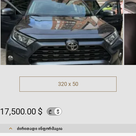
320 x 50
17,500.00 $
$
₾
ᲫᲘᲠᲘᲗᲐᲓᲘ ᲘᲜᲤᲝᲠᲛᲐᲪᲘᲐ