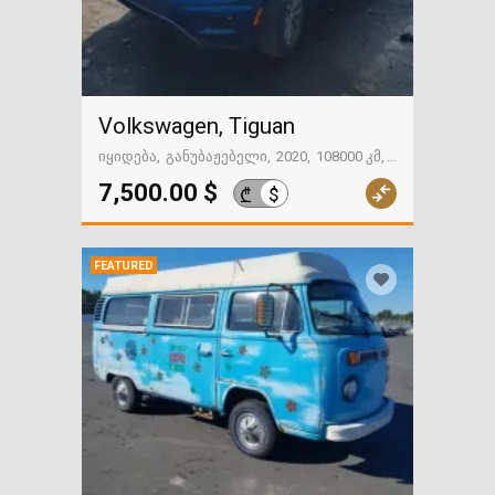
Vanagon
(0)
Vento
(0)
W12
(0)
XL1
(0)
Volkswagen, Tiguan
სხვა
(0)
იყიდება
განუბაჟებელი
2020
108000 კმ
გზაში. საქართველოსკენ
7,500.00 $
$
₾
FEATURED