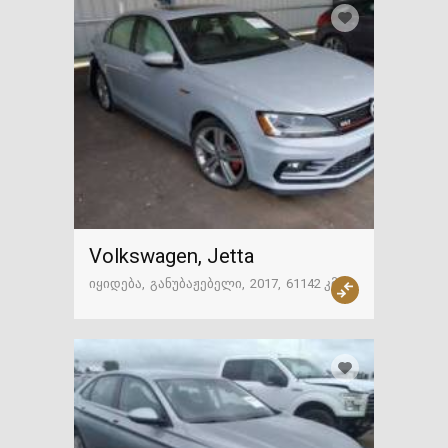
Volkswagen, Jetta
იყიდება
განუბაჟებელი
2017
61142 კმ
ამერიკა