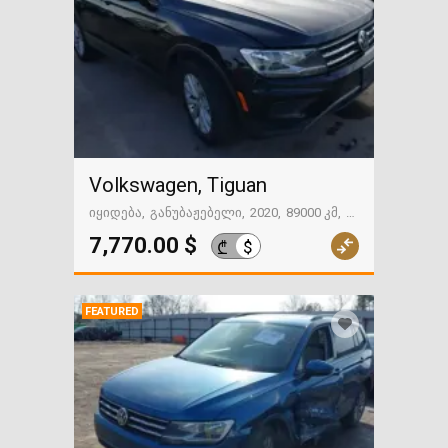
Polo
(1)
R32
(0)
Rabbit
(0)
Routan
(0)
Santana
(0)
Scirocco
(0)
Volkswagen, Tiguan
Sharan
(0)
იყიდება
განუბაჟებელი
2020
89000 კმ
+
T Series
გზაში. საქართველოსკენ
(2)
7,770.00 $
$
₾
Taos
(7)
Taro
(1)
FEATURED
Tiguan
(29)
Touareg
(7)
Touareg 2
(0)
Touran
(0)
up!
(0)