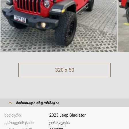
320 x 50
ᲫᲘᲠᲘᲗᲐᲓᲘ ᲘᲜᲤᲝᲠᲛᲐᲪᲘᲐ
სათაური
2023 Jeep Gladiator
გარიგების ტიპი
ქირავდება