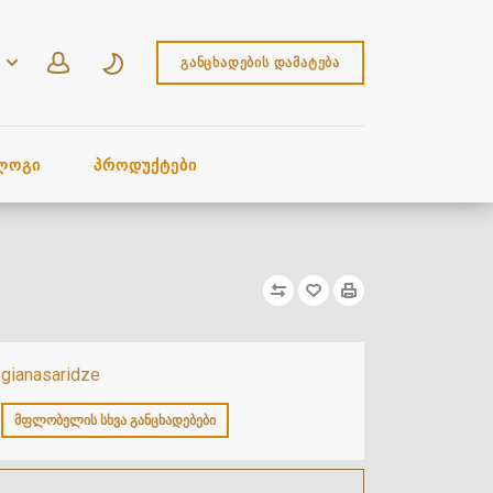
ᲒᲐᲜᲪᲮᲐᲓᲔᲑᲘᲡ ᲓᲐᲛᲐᲢᲔᲑᲐ
ᲚᲝᲒᲘ
ᲞᲠᲝᲓᲣᲥᲢᲔᲑᲘ
gianasaridze
ᲛᲤᲚᲝᲑᲔᲚᲘᲡ ᲡᲮᲕᲐ ᲒᲐᲜᲪᲮᲐᲓᲔᲑᲔᲑᲘ