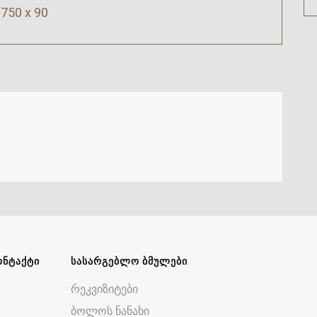
750 x 90
ᲝᲜᲢᲐᲥᲢᲘ
ᲡᲐᲡᲐᲠᲒᲔᲑᲚᲝ ᲑᲛᲣᲚᲔᲑᲘ
რეკვიზიტები
ბოლოს ნანახი