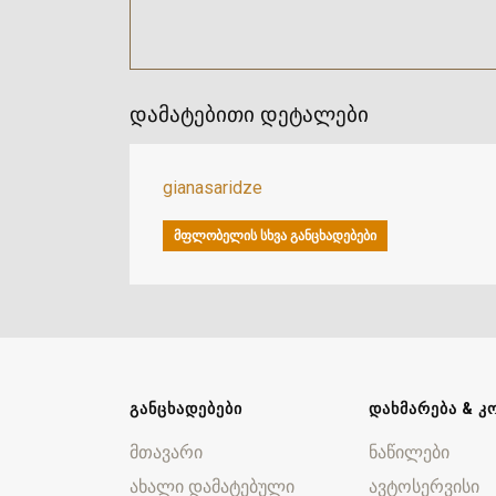
დამატებითი დეტალები
gianasaridze
ᲛᲤᲚᲝᲑᲔᲚᲘᲡ ᲡᲮᲕᲐ ᲒᲐᲜᲪᲮᲐᲓᲔᲑᲔᲑᲘ
ᲒᲐᲜᲪᲮᲐᲓᲔᲑᲔᲑᲘ
ᲓᲐᲮᲛᲐᲠᲔᲑᲐ & Კ
მთავარი
ნაწილები
ახალი დამატებული
ავტოსერვისი