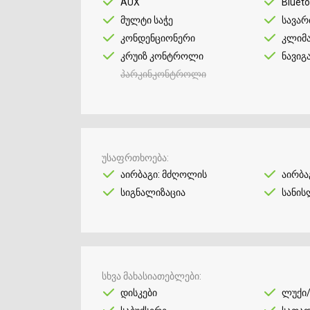
AUX
Bluet
მულტი საჭე
სავარ
კონდენციონერი
კლიმ
კრუიზ კონტროლი
ნავიგ
პარკინკონტროლი
უსაფრთხოება
აირბაგი: მძღოლის
აირბა
სიგნალიზაცია
სანის
სხვა მახასიათებლები
დისკები
ლუქი