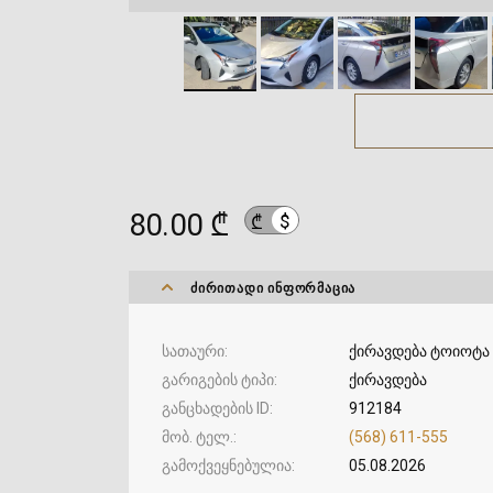
80.00 ₾
$
₾
ᲫᲘᲠᲘᲗᲐᲓᲘ ᲘᲜᲤᲝᲠᲛᲐᲪᲘᲐ
სათაური
ქირავდება ტოიოტა 
გარიგების ტიპი
ქირავდება
განცხადების ID
912184
მობ. ტელ.
(568) 611-555
გამოქვეყნებულია
05.08.2026