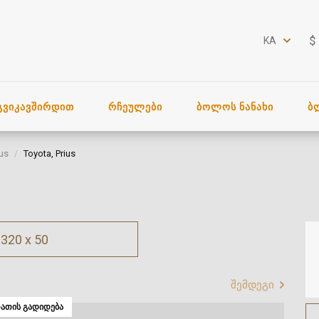
$
KA
ᲒᲕᲘᲙᲐᲕᲨᲘᲠᲓᲘᲗ
ᲠᲩᲔᲣᲚᲔᲑᲘ
ᲑᲝᲚᲝᲡ ᲜᲐᲜᲐᲮᲘ
Ბ
ius
Toyota, Prius
320 x 50
შემდეგი
ᲐᲗᲘᲡ ᲒᲐᲓᲘᲓᲔᲑᲐ