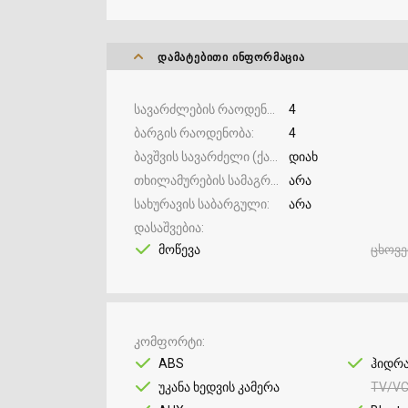
ᲓᲐᲛᲐᲢᲔᲑᲘᲗᲘ ᲘᲜᲤᲝᲠᲛᲐᲪᲘᲐ
სავარძლების რაოდენობა
4
ბარგის რაოდენობა
4
ბავშვის სავარძელი (ქარ სითი)
დიახ
თხილამურების სამაგრი
არა
სახურავის საბარგული
არა
დასაშვებია
მოწევა
ცხოვ
კომფორტი
ABS
ჰიდრ
უკანა ხედვის კამერა
TV/V