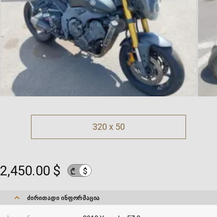
320 x 50
2,450.00 $
$
₾
ᲫᲘᲠᲘᲗᲐᲓᲘ ᲘᲜᲤᲝᲠᲛᲐᲪᲘᲐ