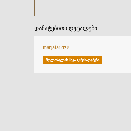
დამატებითი დეტალები
manjafaridze
ᲛᲤᲚᲝᲑᲔᲚᲘᲡ ᲡᲮᲕᲐ ᲒᲐᲜᲪᲮᲐᲓᲔᲑᲔᲑᲘ