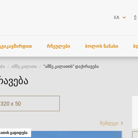
$
KA
ᲒᲕᲘᲙᲐᲕᲨᲘᲠᲓᲘᲗ
ᲠᲩᲔᲣᲚᲔᲑᲘ
ᲑᲝᲚᲝᲡ ᲜᲐᲜᲐᲮᲘ
Ბ
ება
ამწე კალათა
"ამწე კალათის" დაქირავება
რავება
320 x 50
შემდეგი
ᲐᲗᲘᲡ ᲒᲐᲓᲘᲓᲔᲑᲐ