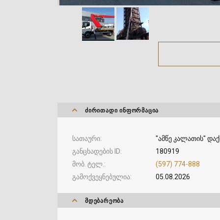
ᲫᲘᲠᲘᲗᲐᲓᲘ ᲘᲜᲤᲝᲠᲛᲐᲪᲘᲐ
სათაური
"ამწე კალათის" და
განცხადების ID
180919
მობ. ტელ.
(597) 774-888
გამოქვეყნებულია
05.08.2026
ᲛᲓᲔᲑᲐᲠᲔᲝᲑᲐ