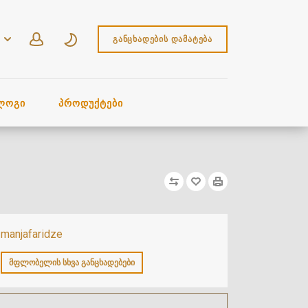
ᲒᲐᲜᲪᲮᲐᲓᲔᲑᲘᲡ ᲓᲐᲛᲐᲢᲔᲑᲐ
ᲚᲝᲒᲘ
ᲞᲠᲝᲓᲣᲥᲢᲔᲑᲘ
manjafaridze
ᲛᲤᲚᲝᲑᲔᲚᲘᲡ ᲡᲮᲕᲐ ᲒᲐᲜᲪᲮᲐᲓᲔᲑᲔᲑᲘ