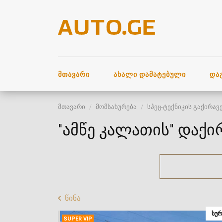
ᲛᲗᲐᲕᲐᲠᲘ
ᲐᲮᲐᲚᲘ ᲓᲐᲛᲐᲢᲔᲑᲣᲚᲘ
ᲓᲐ
მთავარი
მომსახურება
სპეც-ტექნიკის გაქირავ
"ამწე კალათის" დაქი
წინა
ᲡᲣᲠ
SUPER VIP