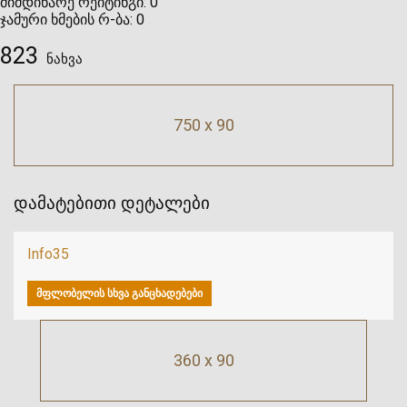
მიმდინარე რეიტინგი:
0
ჯამური ხმების რ-ბა:
0
823
ნახვა
750 x 90
დამატებითი დეტალები
Info35
ᲛᲤᲚᲝᲑᲔᲚᲘᲡ ᲡᲮᲕᲐ ᲒᲐᲜᲪᲮᲐᲓᲔᲑᲔᲑᲘ
360 x 90