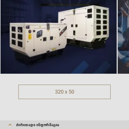
320 x 50
ᲫᲘᲠᲘᲗᲐᲓᲘ ᲘᲜᲤᲝᲠᲛᲐᲪᲘᲐ