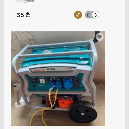
თბილისი
35 ₾
$
₾