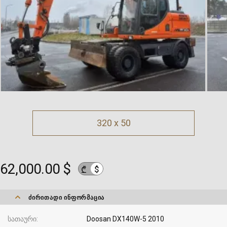
320 x 50
62,000.00 $
$
₾
ᲫᲘᲠᲘᲗᲐᲓᲘ ᲘᲜᲤᲝᲠᲛᲐᲪᲘᲐ
სათაური
Doosan DX140W-5 2010