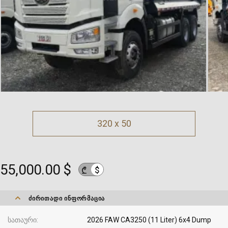
320 x 50
55,000.00 $
$
₾
ᲫᲘᲠᲘᲗᲐᲓᲘ ᲘᲜᲤᲝᲠᲛᲐᲪᲘᲐ
სათაური
2026 FAW CA3250 (11 Liter) 6x4 Dump